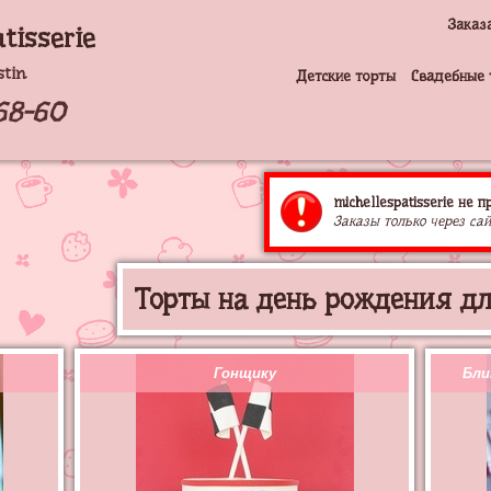
Заказ
tisserie
stin
Детские торты
Свадебные 
68-60
michellespatisserie не 
Заказы только через сай
Торты на день рождения д
Гонщику
Бли