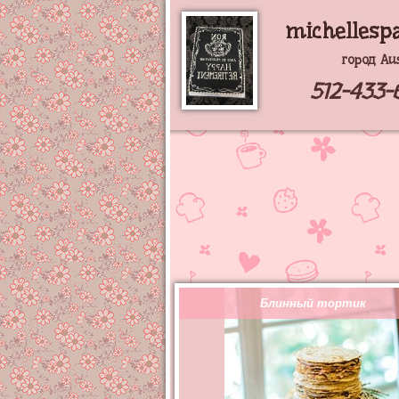
michellespa
город Au
512-433-
Блинный тортик