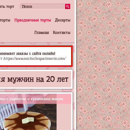
ать торт
торты
Праздничные торты
Десерты
Главная
Контакты
принимает заказы с сайта онлайн!
т https://www.michellespatisserie.com/
ля мужчин на 20 лет
ны с сиропом и кусочками масла