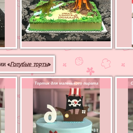
ии «
Голубые торты
»
Тортик для маленького пирата
С