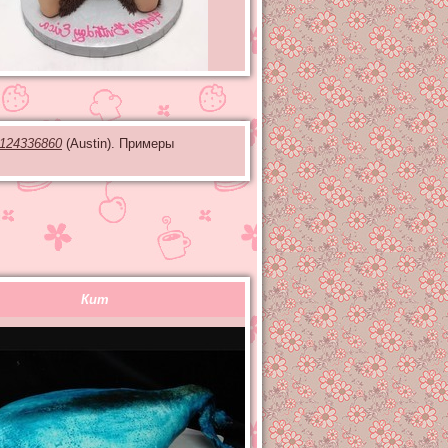
124336860
(Austin). Примеры
Кит