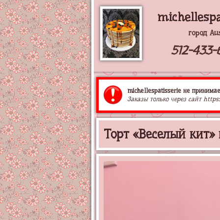
michellespa
город Au
512-433-
michellespatisserie не принимае
Заказы только через сайт https:
Торт «Веселый кит»