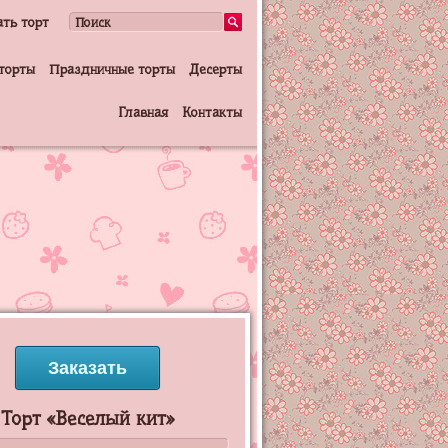
ать торт
торты
Праздничные торты
Десерты
Главная
Контакты
Заказать
Торт «Веселый кит»