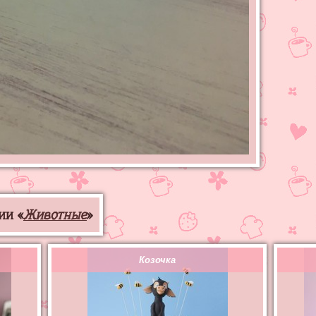
ии «
Животные
»
Козочка