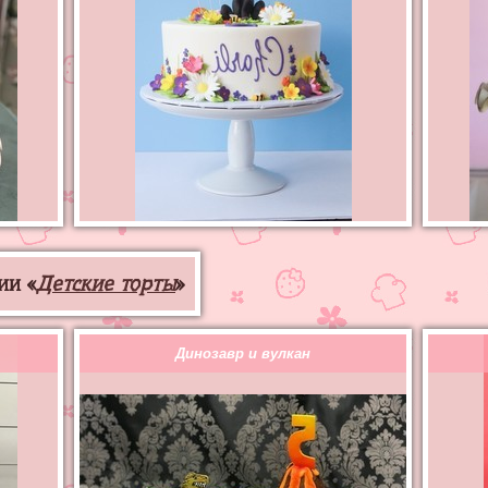
ии «
Детские торты
»
Динозавр и вулкан