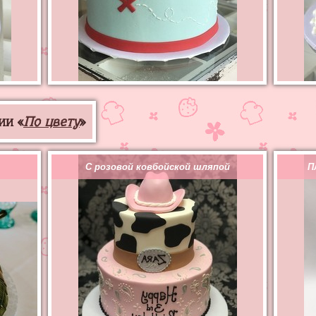
ии «
По цвету
»
С розовой ковбойской шляпой
П