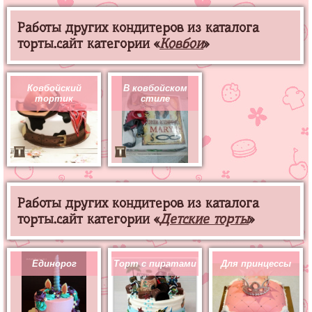
Работы других кондитеров из каталога
торты.сайт категории «
Ковбои
»
Ковбойский
В ковбойском
тортик
стиле
Работы других кондитеров из каталога
торты.сайт категории «
Детские торты
»
Единорог
Торт с пиратами
Для принцессы