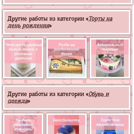
Другие работы из категории «
Торты на
день рождения
»
Четырехъярусный
Рыба на
Акварельный
белый торт с
разделочной
тортик
розовым
доске
цветком
Другие работы из категории «
Обувь и
одежда
»
На день
Бейсболисту
Торт для
рождения
джентльмена
мужчины