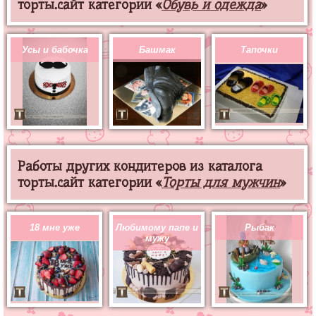
торты.сайт категории «
Обувь и одежда
»
Усы и бабочка
Башмак
Тапочки
Работы других кондитеров из каталога
торты.сайт категории «
Торты для мужчин
»
18 мне уже
Любимому папе и
Рыбак
мужу