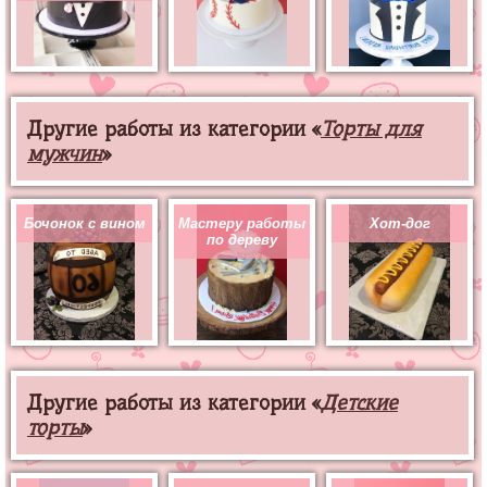
Другие работы из категории «
Торты для
мужчин
»
Бочонок с вином
Мастеру работы
Хот-дог
по дереву
Другие работы из категории «
Детские
торты
»