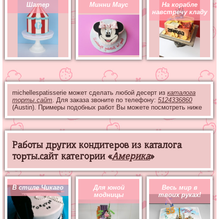
Шатер
Минни Маус
На корабле
навстречу кладу
michellespatisserie может сделать любой десерт из
каталога
торты.сайт
. Для заказа звоните по телефону:
5124336860
(Austin). Примеры подобных работ Вы можете посмотреть ниже
Работы других кондитеров из каталога
торты.сайт категории «
Америка
»
В стиле Чикаго
Для юной
Весь мир в
модницы
твоих руках!