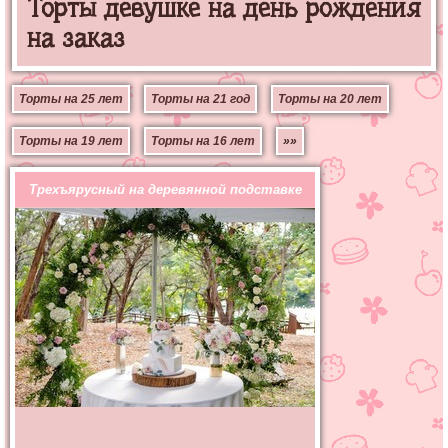
Торты девушке на день рождения
на заказ
Торты на 25 лет
Торты на 21 год
Торты на 20 лет
Торты на 19 лет
Торты на 16 лет
»»
Трехъярусный на деревянной подставке