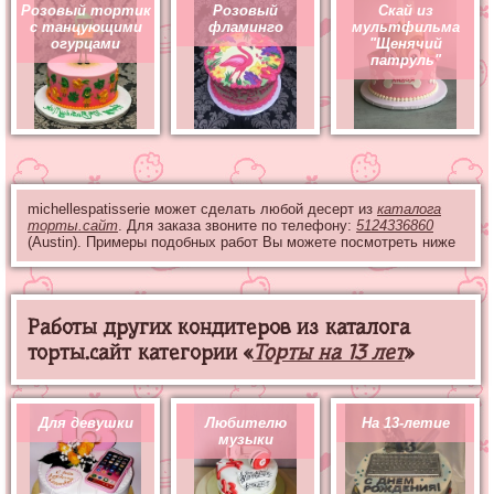
Розовый тортик
Розовый
Скай из
с танцующими
фламинго
мультфильма
огурцами
"Щенячий
патруль"
michellespatisserie может сделать любой десерт из
каталога
торты.сайт
. Для заказа звоните по телефону:
5124336860
(Austin). Примеры подобных работ Вы можете посмотреть ниже
Работы других кондитеров из каталога
торты.сайт категории «
Торты на 13 лет
»
Для девушки
Любителю
На 13-летие
музыки