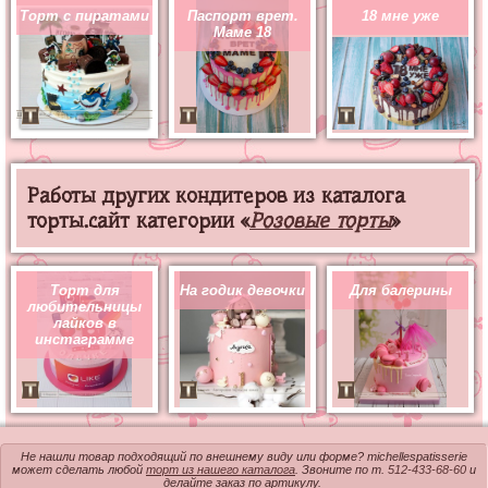
Торт с пиратами
Паспорт врет.
18 мне уже
Маме 18
Работы других кондитеров из каталога
торты.сайт категории «
Розовые торты
»
Торт для
На годик девочки
Для балерины
любительницы
лайков в
инстаграмме
Не нашли товар подходящий по внешнему виду или форме? michellespatisserie
может сделать любой
торт из нашего каталога
. Звоните по т.
512-433-68-60
и
делайте заказ по артикулу.