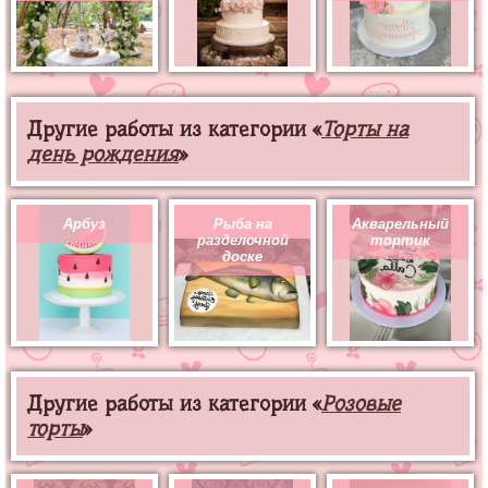
Другие работы из категории «
Торты на
день рождения
»
Арбуз
Рыба на
Акварельный
разделочной
тортик
доске
Другие работы из категории «
Розовые
торты
»