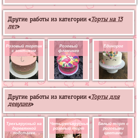
Другие работы из категории «
Торты на 13
лет
»
Розовый тортик
Розовый
Единорог
с зонтиком
фламинго
Другие работы из категории «
Торты для
девушек
»
Трехъярусный на
Четырехъярусный
Белый торт с
деревянной
розовый торт
розовыми
подставке
цветами