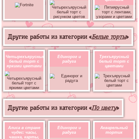
Другие работы из категории «
Белые торты
»
Четырехъярусный
Единорог и
Трехъярусный
белый торт с
радуга
белый торт с
яркими цветами
цветами
Другие работы из категории «
По цвету
»
Алиса в стране
Единорог и
Акварельный
чудес: часы,
радуга
тортик
чашка, карты,