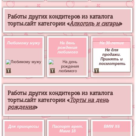
Работы других кондитеров из каталога
торты.сайт категории «
Алкоголь и сигары
»
Любимому мужу
На день
На 30-летие
рождения
Не для
любимого
продажи.
Принять и
посмотреть
Работы других кондитеров из каталога
торты.сайт категории «
Торты на день
рождения
»
Для принцессы
Паспорт врет.
BMW X6
Маме 18