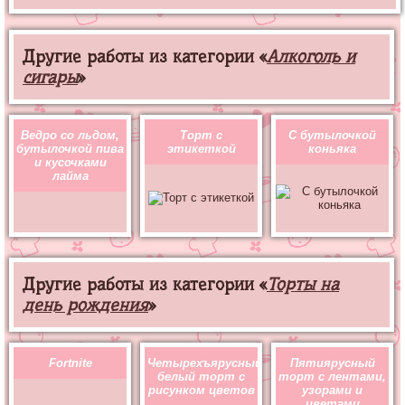
Другие работы из категории «
Алкоголь и
сигары
»
Ведро со льдом,
Торт с
С бутылочкой
бутылочкой пива
этикеткой
коньяка
и кусочками
лайма
Другие работы из категории «
Торты на
день рождения
»
Fortnite
Четырехъярусный
Пятиярусный
белый торт с
торт с лентами,
рисунком цветов
узорами и
цветами