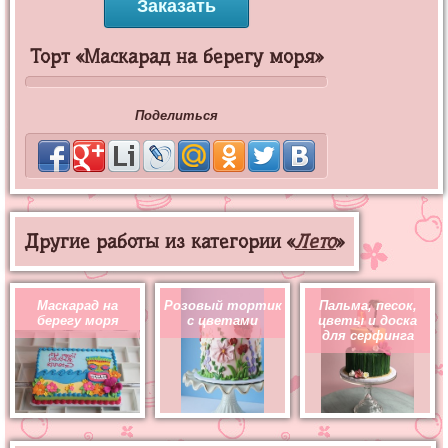
Заказать
Торт «Маскарад на берегу моря»
Поделиться
Другие работы из категории «
Лето
»
Маскарад на
Розовый тортик
Пальма, песок,
берегу моря
с цветами
цветы и доска
для серфинга