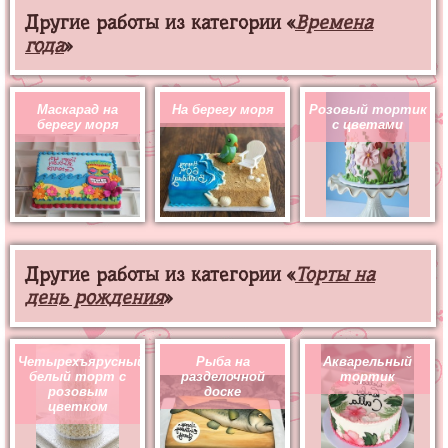
Другие работы из категории «
Времена
года
»
Маскарад на
На берегу моря
Розовый тортик
берегу моря
с цветами
Другие работы из категории «
Торты на
день рождения
»
Четырехъярусный
Рыба на
Акварельный
белый торт с
разделочной
тортик
розовым
доске
цветком