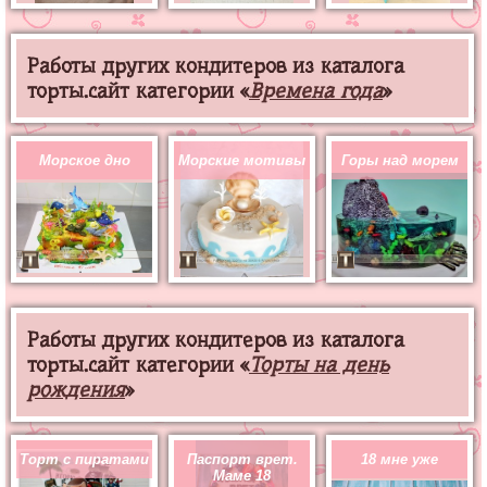
Работы других кондитеров из каталога
торты.сайт категории «
Времена года
»
Морское дно
Морские мотивы
Горы над морем
Работы других кондитеров из каталога
торты.сайт категории «
Торты на день
рождения
»
Торт с пиратами
Паспорт врет.
18 мне уже
Маме 18