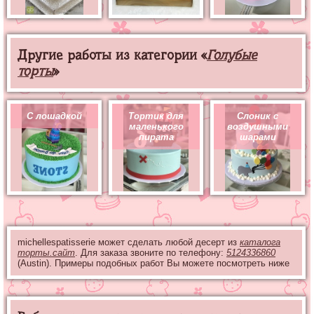
Другие работы из категории «
Голубые
торты
»
С лошадкой
Тортик для
Слоник с
маленького
воздушными
пирата
шарами
michellespatisserie может сделать любой десерт из
каталога
торты.сайт
. Для заказа звоните по телефону:
5124336860
(Austin). Примеры подобных работ Вы можете посмотреть ниже