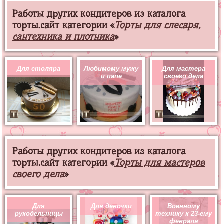
Работы других кондитеров из каталога
торты.сайт категории «
Торты для слесаря,
сантехника и плотника
»
Для столяра
Любимому мужу
Для мастера
и папе
своего дела
Работы других кондитеров из каталога
торты.сайт категории «
Торты для мастеров
своего дела
»
Для
Для девочки
Военному
рукодельницы
технику к 23-ему
февраля