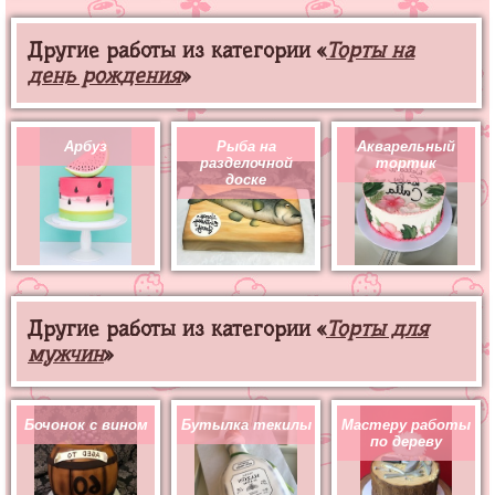
Другие работы из категории «
Торты на
день рождения
»
Арбуз
Рыба на
Акварельный
разделочной
тортик
доске
Другие работы из категории «
Торты для
мужчин
»
Бочонок с вином
Бутылка текилы
Мастеру работы
по дереву