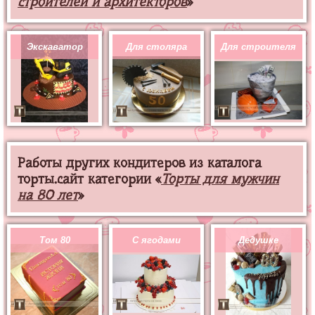
строителей и архитекторов
»
Экскаватор
Для столяра
Для строителя
Работы других кондитеров из каталога
торты.сайт категории «
Торты для мужчин
на 80 лет
»
Том 80
С ягодами
Дедушке