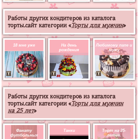
Работы других кондитеров из каталога
торты.сайт категории «
Торты для мужчин
»
18 мне уже
На день
Любимому папе и
рождения
мужу
Работы других кондитеров из каталога
торты.сайт категории «
Торты для мужчин
на 25 лет
»
Фанату
Танки
Торт на 25-
футбольных
летие.