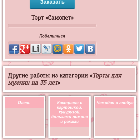
Заказать
Торт «Самолет»
Поделиться
Другие работы из категории «
Торты для
мужчин на 35 лет
»
Олень
Кастрюля с
Чемодан и глобус
картошкой,
кукурузой,
дольками лимона
и раками