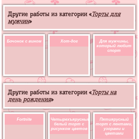
Другие работы из категории «
Торты для
мужчин
»
Бочонок с вином
Хот-дог
Для мужчины,
который любит
спорт
Другие работы из категории «
Торты на
день рождения
»
Fortnite
Четырехъярусный
Пятиярусный
белый торт с
торт с лентами,
рисунком цветов
узорами и
цветами