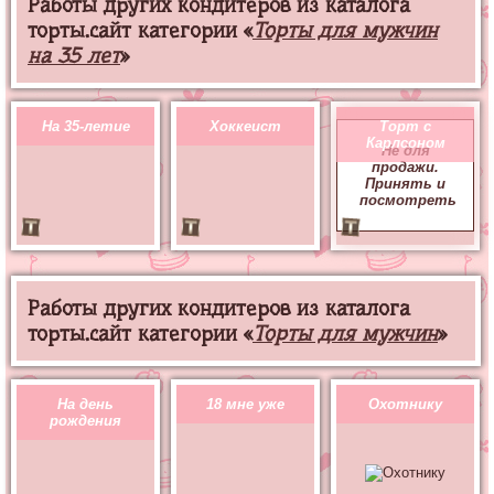
Работы других кондитеров из каталога
торты.сайт категории «
Торты для мужчин
на 35 лет
»
На 35-летие
Хоккеист
Торт с
Карлсоном
Не для
продажи.
Принять и
посмотреть
Работы других кондитеров из каталога
торты.сайт категории «
Торты для мужчин
»
На день
18 мне уже
Охотнику
рождения