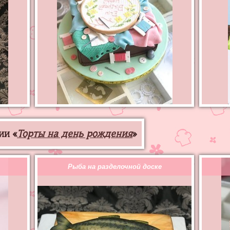
ии «
Торты на день рождения
»
Рыба на разделочной доске