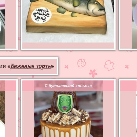
ии «
Бежевые торты
»
С бутылочкой коньяка