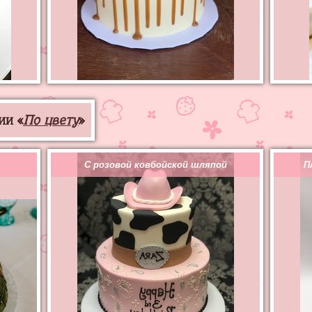
ии «
По цвету
»
С розовой ковбойской шляпой
П