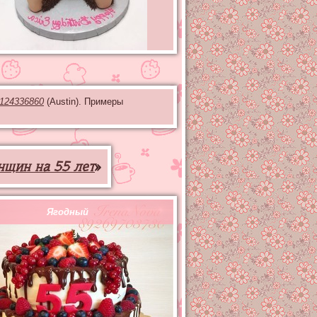
124336860
(Austin). Примеры
нщин на 55 лет
»
Ягодный