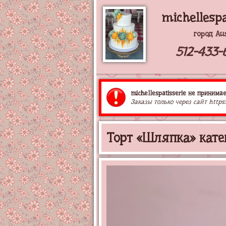
michellespa
город Au
512-433-
michellespatisserie не принимае
Заказы только через сайт https:
Торт «Шляпка» кате