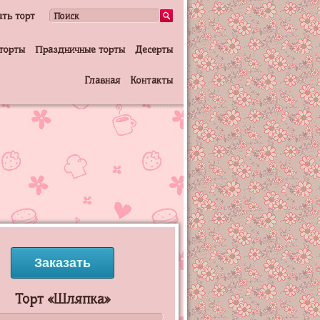
ать торт
торты
Праздничные торты
Десерты
Главная
Контакты
Заказать
Торт «Шляпка»