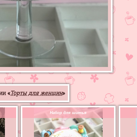
ии «
Торты для женщин
»
Набор для шитья