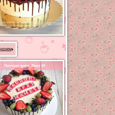
енщин
»
Паспорт врет. Маме 18